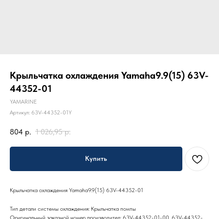
Крыльчатка охлаждения Yamaha9.9(15) 63V-
44352-01
YAMARINE
Артикул:
63V-44352-01Y
804
р.
1 026,95
р.
Купить
Крыльчатка охлаждения Yamaha9.9(15) 63V-44352-01
Тип детали системы охлаждения: Крыльчатка помпы
Оригинальный заказной номер производител: 63V-44352-01-00, 63V-44352-