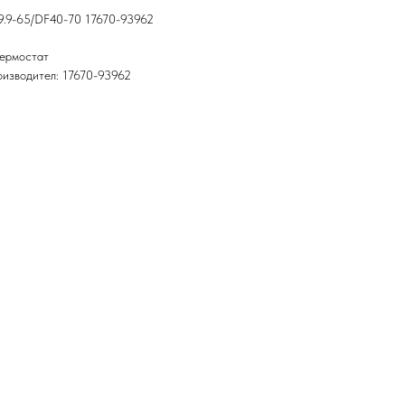
9.9-65/DF40-70 17670-93962
Термостат
оизводител: 17670-93962