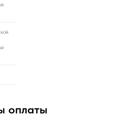
ой
ской
ой
ы оплаты