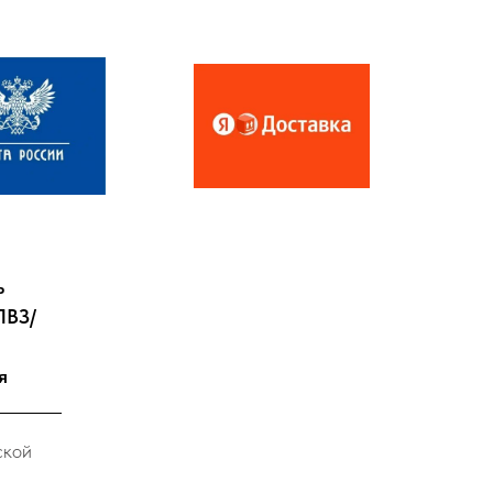
ь
ПВЗ/
я
ской