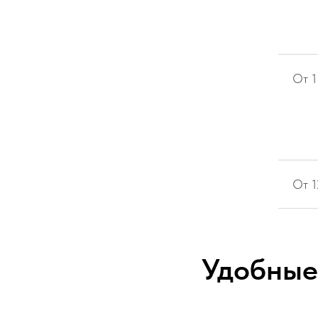
От 1
От 
Удобные