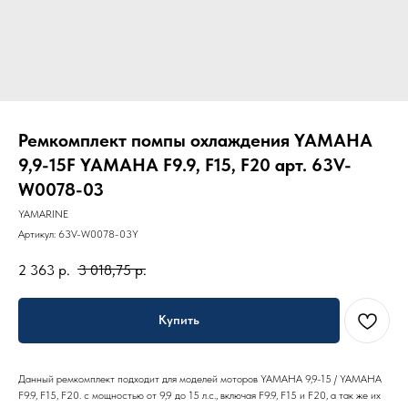
Ремкомплект помпы охлаждения YAMAHA
9,9-15F YAMAHA F9.9, F15, F20 арт. 63V-
W0078-03
YAMARINE
Артикул:
63V-W0078-03Y
2 363
р.
3 018,75
р.
Купить
Данный ремкомплект подходит для моделей моторов YAMAHA 9,9-15 / YAMAHA
F9.9, F15, F20. с мощностью от 9,9 до 15 л.с., включая F9.9, F15 и F20, а так же их