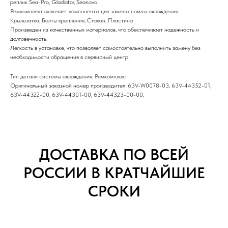
реплик Sea-Pro, Gladiator, Seanovo.
Ремкомплект включает компоненты для замены помпы охлаждения:
Крыльчатка, Болты крепления, Стакан, Пластина
Произведен из качественных материалов, что обеспечивает надежность и
долговечность.
Легкость в установке, что позволяет самостоятельно выполнить замену без
необходимости обращения в сервисный центр.
Тип детали системы охлаждения: Ремкомплект
Оригинальный заказной номер производител: 63V-W0078-03, 63V-44352-01,
63V-44322-00, 63V-44301-00, 63V-44323-00-00,
ДОСТАВКА ПО ВСЕЙ
РОССИИ В КРАТЧАЙШИЕ
СРОКИ