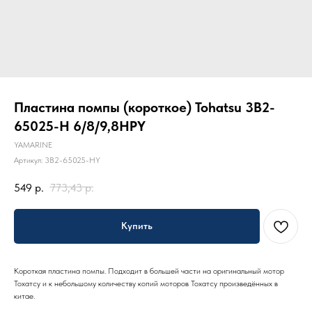
Пластина помпы (короткое) Tohatsu 3B2-
65025-H 6/8/9,8HPY
YAMARINE
Артикул:
3B2-65025-HY
549
р.
773,43
р.
Купить
Короткая пластина помпы. Подходит в большей части на оригинальный мотор
Тохатсу и к небольшому количеству копий моторов Тохатсу произведённых в
китае.