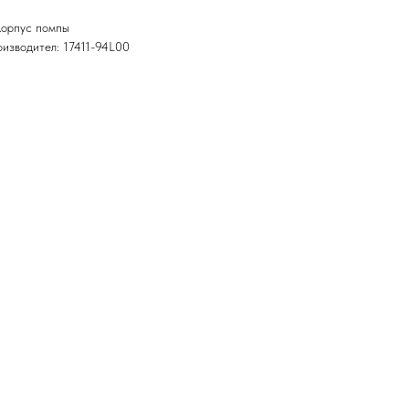
Корпус помпы
изводител: 17411-94L00