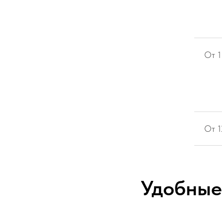
От 1
От 
Удобные