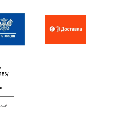
ь
ПВЗ/
я
ской