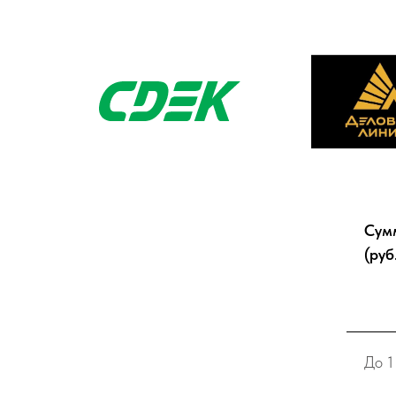
Сум
(руб
До 1