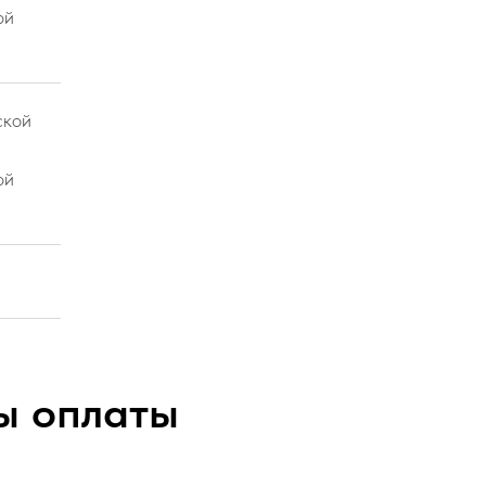
ой
ской
ой
ы оплаты