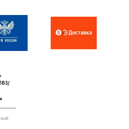
ь
ПВЗ/
я
ской