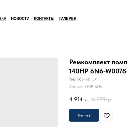
ВКА
НОВОСТИ
КОНТАКТЫ
ГАЛЕРЕЯ
Ремкомплект помп
140HP 6N6-W0078
SHARK MARINE
Артикул:
YHJB-6N6
4 914
р.
6 279
р.
Купить