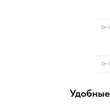
От 1
От 
Удобные