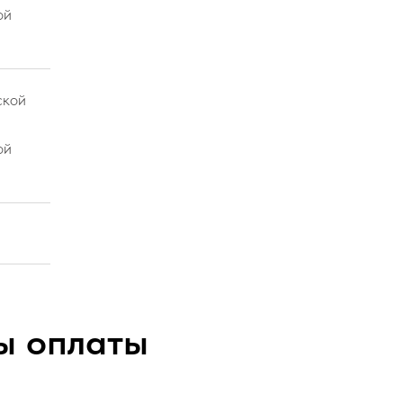
ой
ской
ой
ы оплаты