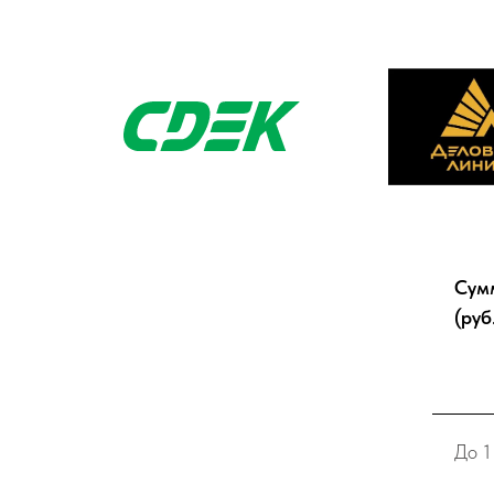
Сум
(руб
До 1