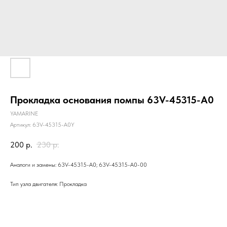
Прокладка основания помпы 63V-45315-A0
YAMARINE
Артикул:
63V-45315-A0Y
200
р.
230
р.
Аналоги и замены: 63V-45315-A0; 63V-45315-A0-00
Тип узла двигателя: Прокладка