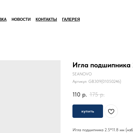
ВКА
НОВОСТИ
КОНТАКТЫ
ГАЛЕРЕЯ
Игла подшипника 2
SEANOVO
Артикул:
GB309(01050246)
110
р.
175
р.
купить
Игла подшипника 2.5*11.8 мм (наб