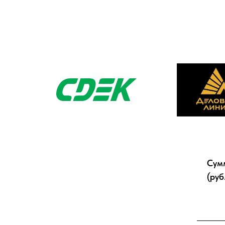
Сум
(руб