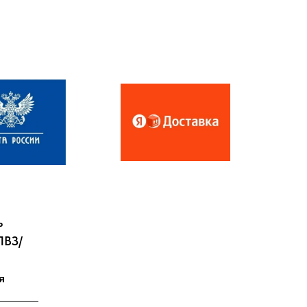
ь
ПВЗ/
я