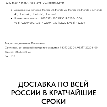
22x28x20 Honda, 91053-ZV5-003 используется
Для лодочных моторов: Honda 20, Honda 25, Honda 30, Honda 35, Honda
40, Honda 45, Honda 50, Honda 60
Взаимозаменяемость: 91053ZV5003/93317-22204-000,
9331722204000, 93317-22204, 9331722204, 93317 22204
Тип детали двигателя: Подшипник
Оригинальный заказной номер производител: 93317-22204, 93317-22204-00
ДxШxВ: 30x30x30 мм
Вес: 150 г
ДОСТАВКА ПО ВСЕЙ
РОССИИ В КРАТЧАЙШИЕ
СРОКИ