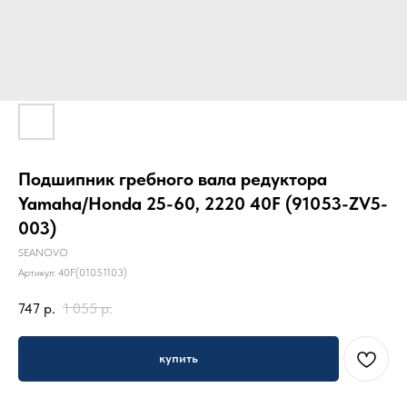
Подшипник гребного вала редуктора
Yamaha/Honda 25-60, 2220 40F (91053-ZV5-
003)
SEANOVO
Артикул:
40F(01051103)
747
р.
1 055
р.
купить