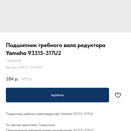
Подшипник гребного вала редуктора
Yamaha 93315-317U2
CONDOR
Артикул:
93315-317U2N
284
р.
401
р.
купить
Подшипник гребного вала редуктора Yamaha 93315-317U2
Тип детали двигателя: Подшипник
Оригинальный заказной номер производител: 93315-317U2