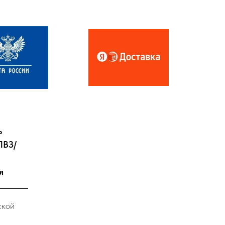
ь
ПВЗ/
я
ской