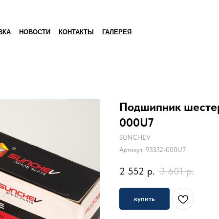
ВКА
НОВОСТИ
КОНТАКТЫ
ГАЛЕРЕЯ
Подшипник шестер
000U7
SUNCHEV
Артикул:
93332-000U7
2 552
р.
3 601
р.
купить