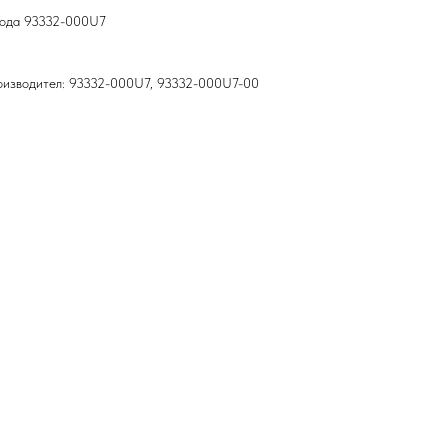
хода 93332-000U7
оизводител: 93332-000U7, 93332-000U7-00