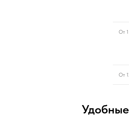
От 1
От 
Удобные