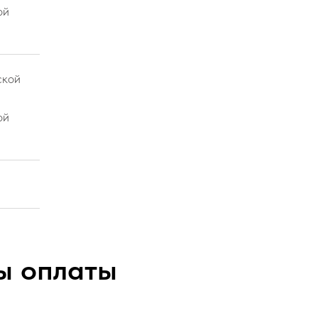
ой
ской
ой
ы оплаты