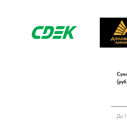
Сум
(руб
До 1